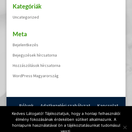
Kategóriák
Uncategorized
Meta
Bejelentkezés
Bejegyzések hírcsatorna
Hozzászólások hírcsatorna
WordPress Magyarország
Rólunk
Adatkezelési szabályzat
Kapcsolat
Kedves Látogató! Tájékoztatjuk, hogy a honlap felhasználói
élmény fokozásának érdekében sütiket alkalmazunk. A
MTM RAAB Kft - Győr | Munka, tűz- és környezetvédelem ©
honlapunk használatával ön a tájékoztatásunkat tudomásul
Copyright 2024 - Minden jog fenntartva
veszi.