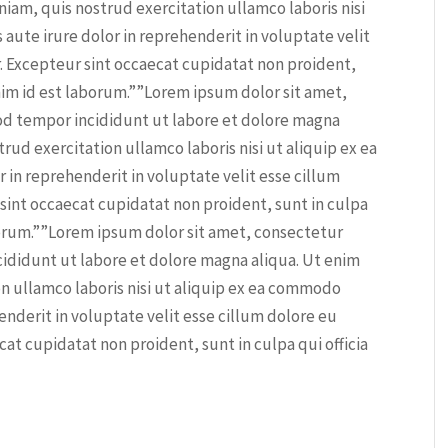
iam, quis nostrud exercitation ullamco laboris nisi
aute irure dolor in reprehenderit in voluptate velit
r. Excepteur sint occaecat cupidatat non proident,
anim id est laborum.””Lorem ipsum dolor sit amet,
mod tempor incididunt ut labore et dolore magna
rud exercitation ullamco laboris nisi ut aliquip ex ea
in reprehenderit in voluptate velit esse cillum
 sint occaecat cupidatat non proident, sunt in culpa
aborum.””Lorem ipsum dolor sit amet, consectetur
cididunt ut labore et dolore magna aliqua. Ut enim
n ullamco laboris nisi ut aliquip ex ea commodo
enderit in voluptate velit esse cillum dolore eu
cat cupidatat non proident, sunt in culpa qui officia