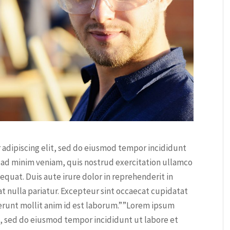
 adipiscing elit, sed do eiusmod tempor incididunt
 ad minim veniam, quis nostrud exercitation ullamco
equat. Duis aute irure dolor in reprehenderit in
at nulla pariatur. Excepteur sint occaecat cupidatat
eserunt mollit anim id est laborum.””Lorem ipsum
it, sed do eiusmod tempor incididunt ut labore et