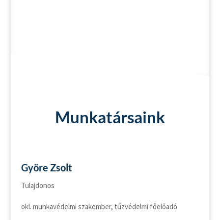
szakismeretekkel is rendelkezzenek.
Munkatársaink
Györe Zsolt
Tulajdonos
okl. munkavédelmi szakember, tűzvédelmi főelőadó