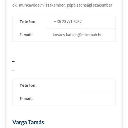
okl. munkavédelmi szakember, gépbiztonsági szakember
Telefon:
+ 36 20 771 6232
E-mail:
kovacs.katalin@mtmraab.hu
_
_
Telefon:
E-mail:
Varga Tamás