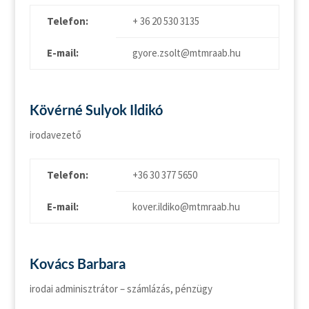
Telefon:
+ 36 20 530 3135
E-mail:
gyore.zsolt@mtmraab.hu
Kövérné Sulyok Ildikó
irodavezető
Telefon:
+36 30 377 5650
E-mail:
kover.ildiko@mtmraab.hu
Kovács Barbara
irodai adminisztrátor – számlázás, pénzügy