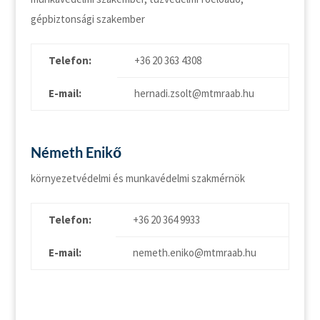
gépbiztonsági szakember
Telefon:
+36 20 363 4308
E-mail:
hernadi.zsolt@mtmraab.hu
Németh Enikő
környezetvédelmi és munkavédelmi szakmérnök
Telefon:
+36 20 364 9933
E-mail:
nemeth.eniko@mtmraab.hu