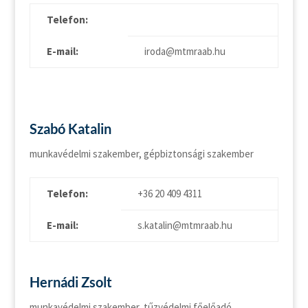
Telefon:
E-mail:
iroda@mtmraab.hu
Szabó Katalin
munkavédelmi szakember, gépbiztonsági szakember
Telefon:
+36 20 409 4311
E-mail:
s.katalin@mtmraab.hu
Hernádi Zsolt
munkavédelmi szakember, tűzvédelmi főelőadó,