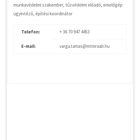
munkavédelmi szakember, tűzvédelmi előadó, emelőgép
ügyintéző, építési koordinátor
Telefon:
+ 36 70 947 4453
E-mail:
varga.tamas@mtmraab.hu