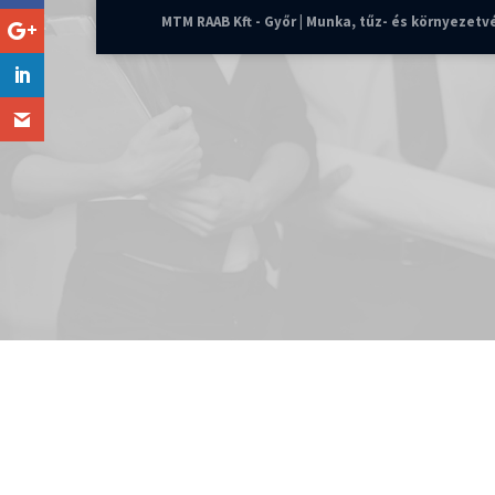
MTM RAAB Kft - Győr | Munka, tűz- és környezet